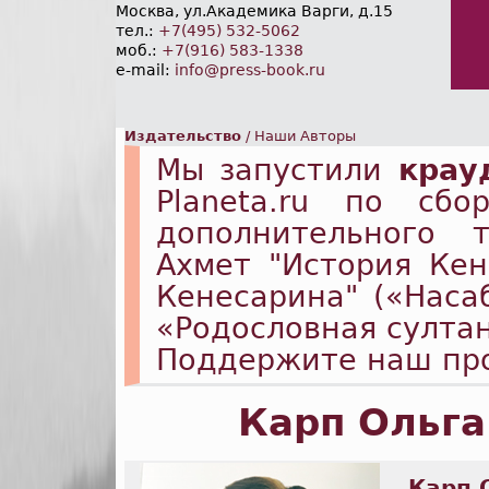
Москва, ул.Академика Варги, д.15
тел.:
+7(495) 532-5062
моб.:
+7(916) 583-1338
e-mail:
info@press-book.ru
Издательство
/
Наши Авторы
Мы запустили
крау
Planeta.ru по сб
дополнительного 
Ахмет "История Ке
Кенесарина" («Наса
«Родословная султа
Поддержите наш пр
Карп Ольга
Карп 