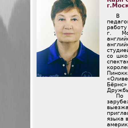
г.Мос
В 
педаг
работ
г. Мо
англи
англи
студие
со шко
спект
короле
Пинок
«Оливе
Бёрнс»
Дружбы
По
зарубе
выезжа
пригла
языка 
амери