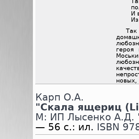
Та
по
И 
Из
Так
дома
любозн
героя
Моськ
любозн
качес
непро
новых,
Карп О.А.
"Скала ящериц (Li
М: ИП Лысенко А.Д.
— 56 с.: ил.
ISBN 97