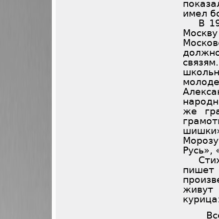
показа
имел б
В 1
Москв
Моско
должно
связя
школь
молод
Алекс
народн
же гр
грамот
шишки
Морозу
Русь»,
Сти
пише
произв
живут 
курица
Вс