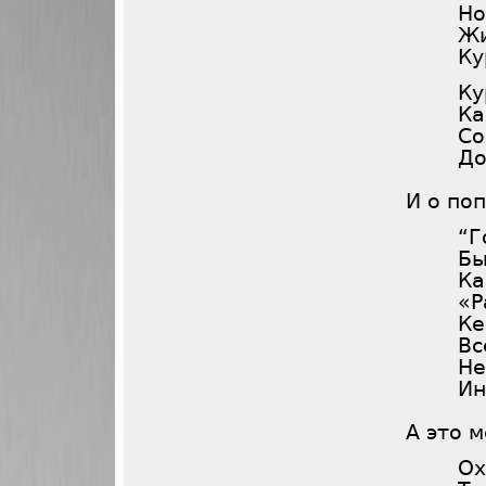
Но
Жи
Ку
Ку
Ка
Со
До
И о поп
“Г
Бы
Ка
«Р
Ке
Вс
Не
Ин
А это м
Ох