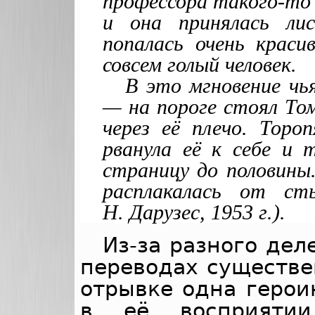
профессора такого-то 
и она принялась ли
попалась очень красив
совсем голый человек.
В это мгновение чь
— на пороге стоял Том
через её плечо. Тороп
рванула её к себе и 
страницу до половины.
расплакалась от ст
Н. Дарузес, 1953 г.).
Из-за разного дел
переводах существе
отрывке одна герои
в её восприяти