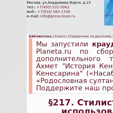
Москва, ул.Академика Варги, д.15
тел.:
+7(495) 532-5062
моб.:
+7(916) 583-1338
e-mail:
info@press-book.ru
Библиотека
/
Книги
/
Справочник по русскому
Мы запустили
крау
Planeta.ru по сб
дополнительного 
Ахмет "История Ке
Кенесарина" («Наса
«Родословная султа
Поддержите наш пр
§217.
Стилис
использов