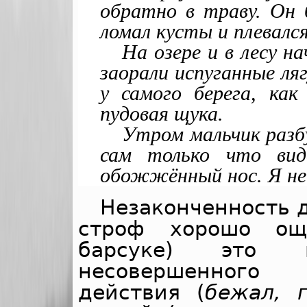
обратно в траву. Он б
ломал кусты и плевался
На озере и в лесу н
заорали испуганные ля
у самого берега, как
пудовая щука.
Утром мальчик разбу
сам только что вид
обожжённый нос. Я не 
Незаконченность 
строф хорошо ощ
барсуке) это п
несовершенного 
действия (
бежал, г