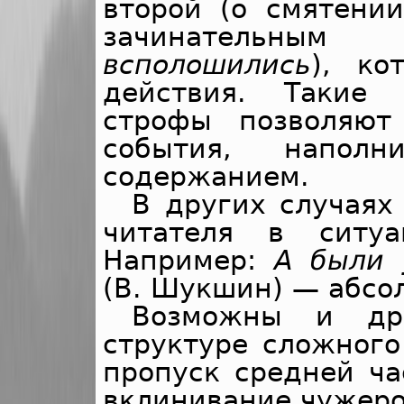
второй (о смятени
зачинательным
всполошились
), ко
действия. Такие 
строфы позволяют
события, наполн
содержанием.
В других случаях
читателя в ситуа
Например:
А были 
(В. Шукшин) — абсо
Возможны и др
структуре сложного
пропуск средней ча
вклинивание чужеро