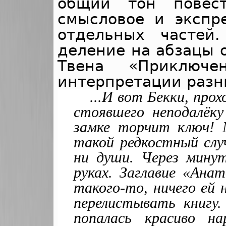
общий тон повест
смысловое и экспр
отдельных частей.
деление на абзацы 
Твена «Приключ
интерпретации разн
...И вот Бекки, про
стоявшего неподалёку
замке торчит ключ!
такой редкостный слу
ни души. Через мину
руках. Заглавие «Анат
такого-то, ничего ей 
перелистывать книгу
попалась красиво на