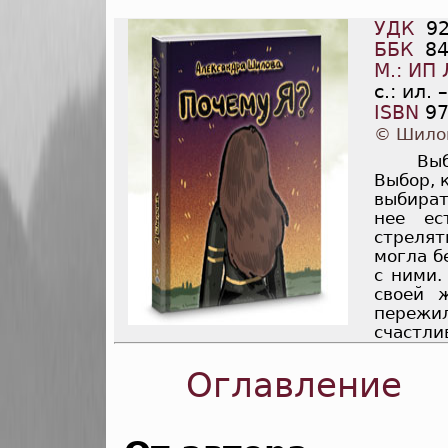
УДК
92
ББК
84
М.: ИП
с.: ил. –
ISBN
97
© Шилов
Выб
Выбор, 
выбират
нее ес
стрелят
могла б
с ними.
своей 
пережи
счастли
Оглавление