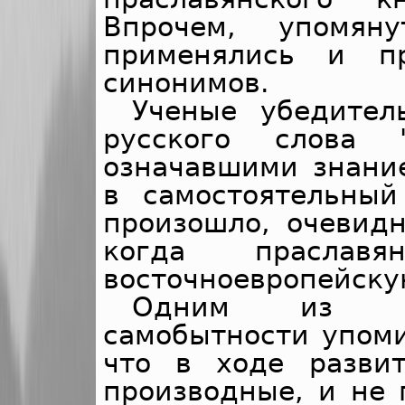
Впрочем, упомян
применялись и п
синонимов.
Ученые убедител
русского слова 
означавшими знани
в самостоятельный
произошло, очевидн
когда праслав
восточноевропейску
Одним из вес
самобытности упоми
что в ходе разви
производные, и не 