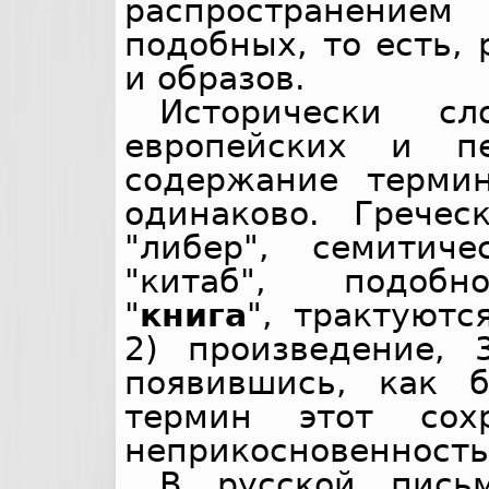
распространение
подобных, то есть,
и образов.
Исторически с
европейских и пе
содержание термин
одинаково. Гречес
"либер", семитиче
"китаб", подобн
"
книга
", трактуютс
2) произведение, 
появившись, как 
термин этот сох
неприкосновенность
В русской пись