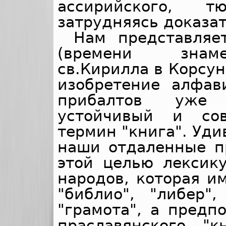
ассирийского, т
затрудняясь доказа
Нам представляе
(времени знаме
св.Кирилла в Корсун
изобретение алфав
прибалтов уже 
устойчивый и со
термин "книга". Уди
наши отдаленные п
этой целью лексик
народов, которая им
"библио", "либер",
"грамота", а предп
праславянского "к