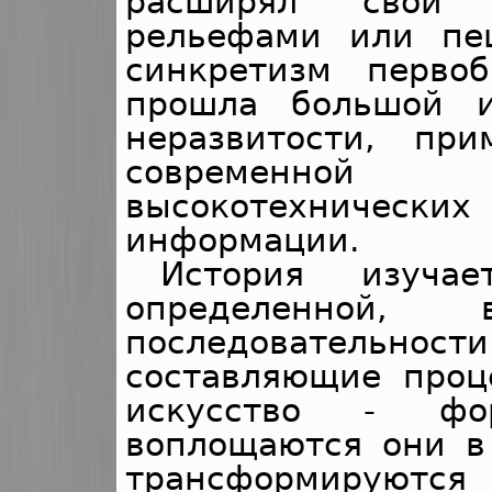
расширял свой 
рельефами или пе
синкретизм перво
прошла большой и
неразвитости, пр
современно
высокотехническ
информации.
История изуча
определенной, 
последовательно
составляющие проце
искусство - фо
воплощаются они 
трансформируются