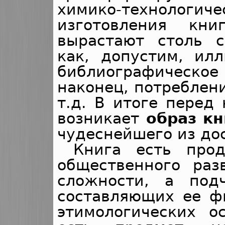
химико-технол
изготовления кн
вырастают столь с
как, допустим, илл
библиографическ
наконец, потреблени
т.д. В итоге перед
возникает
образ кн
чудеснейшего из до
Книга есть прод
общественного раз
сложности, а под
составляющих ее ф
этимологических о