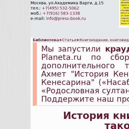
Москва, ул.Академика Варги, д.15
тел.:
+7(495) 532-5062
моб.:
+7(916) 583-1338
e-mail:
info@press-book.ru
Библиотека
➤
Статьи
➤
Книгоиздание, книгове
Мы запустили
крау
Planeta.ru по сб
дополнительного 
Ахмет "История Ке
Кенесарина" («Наса
«Родословная султа
Поддержите наш пр
История кн
тако