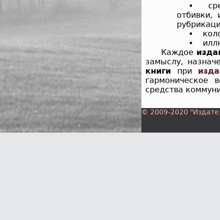
• сред
отбивки,
рубрикаци
• коло
• иллю
Каждое
изда
замыслу, назнач
книги
при
изда
гармоническое в
средства коммун
© 2009-2020 "Издате
Другие темы 
Книгоизд
От рукопи
Технологи
Оформлен
Верстка к
Шрифтово
Структура
Книга и м
Автор - пр