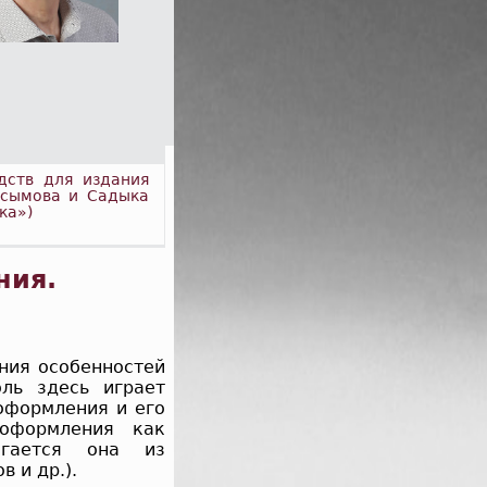
дств для издания
асымова и Садыка
ка»)
ния.
ния особенностей
ль здесь играет
 оформления и его
 оформления как
лагается она из
 и др.).