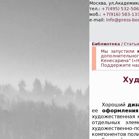
Москва, ул.Академика
тел.:
+7(495) 532-50
моб.:
+7(916) 583-13
e-mail:
info@press-bo
Библиотека
/
Статьи
Мы запустили
дополнительно
Кенесарина" («
Поддержите на
Худ
Хороший
диз
ее
оформления
художественная
отдельных элем
художественно-
компонентов поли