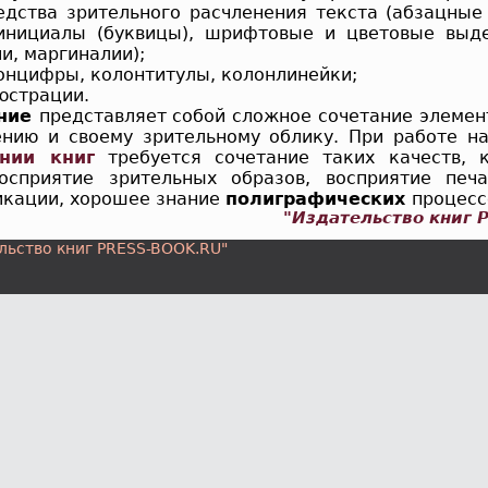
ства зрительного расчленения текста (абзацные 
 инициалы (буквицы), шрифтовые и цветовые выд
и, маргиналии);
нцифры, колонтитулы, колонлинейки;
страции.
ние
представляет собой сложное сочетание элемен
ению и своему зрительному облику. При работе 
нии книг
требуется сочетание таких качеств, 
осприятие зрительных образов, восприятие печ
икации, хорошее знание
полиграфических
процесс
"Издательство книг 
льство книг PRESS-BOOK.RU"
При использовании материала ссылка на 
...
ание
си к книге
я полиграфического производства
ие книги
ниги
е оформление книги
 книги и ее элементы
аркетинг
аво и книга