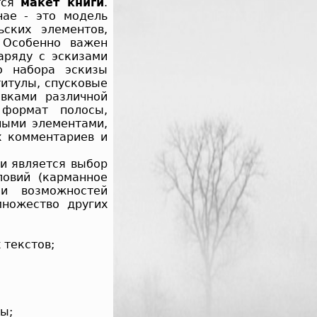
тся
макет книги
.
ае - это модель
ских элементов,
 Особенно важен
аряду с эскизами
о набора эскизы
титулы, спусковые
вками различной
 формат полосы,
ными элементами,
х комментариев и
и является выбор
ловий (карманное
 и возможностей
ножество других
 текстов;
ы;