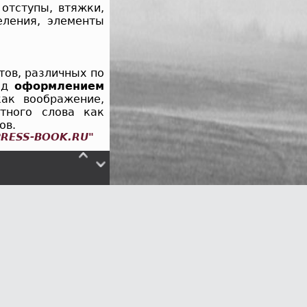
отступы, втяжки,
еления, элементы
тов, различных по
над
оформлением
как воображение,
атного слова как
ов.
PRESS-BOOK.RU"
сайт обязательна.