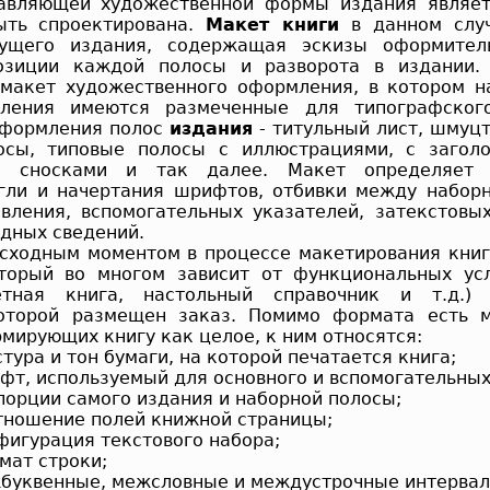
тавляющей художественной формы издания являе
ыть спроектирована.
Макет книги
в данном случ
ущего издания, содержащая эскизы оформитель
озиции каждой полосы и разворота в издании.
макет художественного оформления, в котором н
ления имеются размеченные для типографског
оформления полос
издания
- титульный лист, шмуц
осы, типовые полосы с иллюстрациями, с заголо
и, сносками и так далее. Макет определяет
гли и начертания шрифтов, отбивки между набор
вления, вспомогательных указателей, затекстовы
дных сведений.
ходным моментом в процессе макетирования книг
оторый во многом зависит от функциональных ус
етная книга, настольный справочник и т.д.)
которой размещен заказ. Помимо формата есть м
мирующих книгу как целое, к ним относятся:
ура и тон бумаги, на которой печатается книга;
т, используемый для основного и вспомогательных
орции самого издания и наборной полосы;
ношение полей книжной страницы;
игурация текстового набора;
ат строки;
уквенные, межсловные и междустрочные интервал