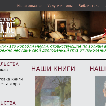
Издательство
Услуги и цены
Библиотека
иги - это корабли мысли, странствующие по волнам 
ежно несущие свой драгоценный груз от поколения
ЕЛЬСТВА
НАШИ КНИГИ
НАШ
аказ
товка книги
чет автора
ЛЬСТВА