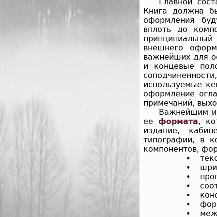
Главной сос
Книга должна б
оформления буд
вплоть до комп
принципиальный 
внешнего оформ
важнейших для 
и концевые пол
соподчиненност
используемые ке
оформление огла
примечаний, выхо
Важнейшим ис
ее
формата
, к
издание, кабин
типографии, в 
компонентов, фор
• текст
• шриф
• проп
• соот
• конф
• форм
• межб