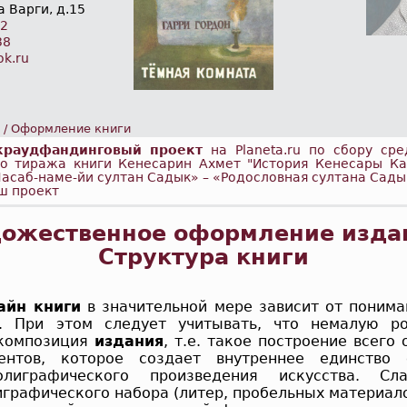
 Варги, д.15
62
38
ok.ru
/
Оформление книги
краудфандинговый проект
на Planeta.ru по сбору сре
го тиража книги Кенесарин Ахмет "История Кенесары К
Насаб-наме-йи султан Садык» – «Родословная султана Сады
ш проект
ожественное оформление изда
Структура книги
айн книги
в значительной мере зависит от понима
. При этом следует учитывать, что немалую ро
 композиция
издания
, т.е. такое построение всего
ентов, которое создает внутреннее единство
полиграфического произведения искусства. С
графического набора (литер, пробельных материалов