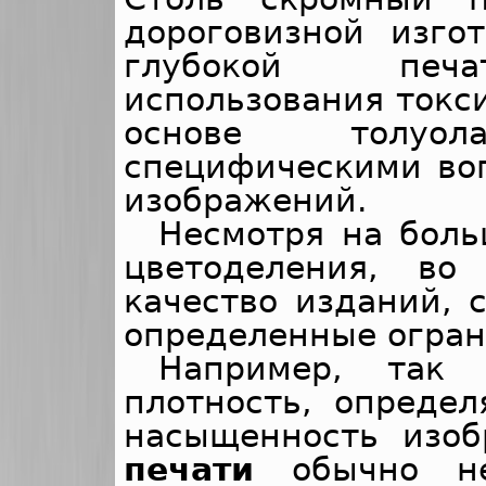
дороговизной изго
глубокой печа
использования токс
основе толу
специфическими во
изображений.
Несмотря на боль
цветоделения, во
качество изданий, 
определенные огран
Например, так 
плотность, опреде
насыщенность изо
печати
обычно н