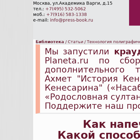
Москва, ул.Академика Варги, д.15
тел.:
+7(495) 532-5062
моб.:
+7(916) 583-1338
e-mail:
info@press-book.ru
Библиотека
/
Статьи
/
Технология полиграфич
Мы запустили
крау
Planeta.ru по сб
дополнительного 
Ахмет "История Ке
Кенесарина" («Наса
«Родословная султа
Поддержите наш пр
Как напе
Какой способ