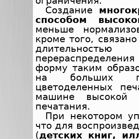
ограничения.
Создание
многок
способом высоко
меньше нормализо
кроме того, связан
длительностью 
перераспределени
форму таким образ
на больших пе
цветоделенных пе
машине высокой 
печатания.
При некотором у
что для воспроизве
(
детских книг, ил